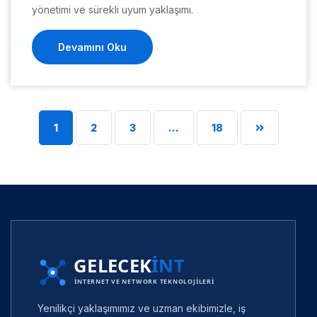
yönetimi ve sürekli uyum yaklaşımı.
Devamını Oku
1
2
3
…
18
Yenilikçi yaklaşımımız ve uzman ekibimizle, iş