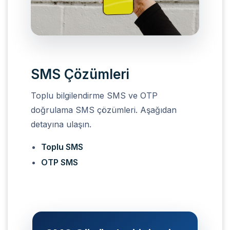
SMS Çözümleri
SMS Çözümleri
Toplu bilgilendirme SMS ve OTP
doğrulama SMS çözümleri. Aşağıdan
detayına ulaşın.
Toplu SMS
OTP SMS