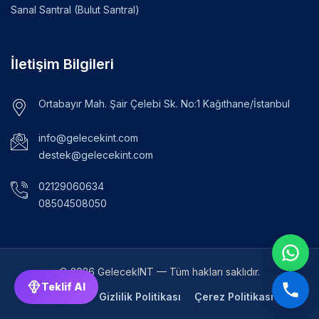
Sanal Santral (Bulut Santral)
İletişim Bilgileri
Ortabayır Mah. Şair Çelebi Sk. No:1 Kağıthane/İstanbul
info@gelecekint.com
destek@gelecekint.com
02129060634
08504508050
© 2026 GelecekINT — Tüm hakları saklıdır.
Teklif Al
KVKK
Gizlilik Politikası
Çerez Politikası