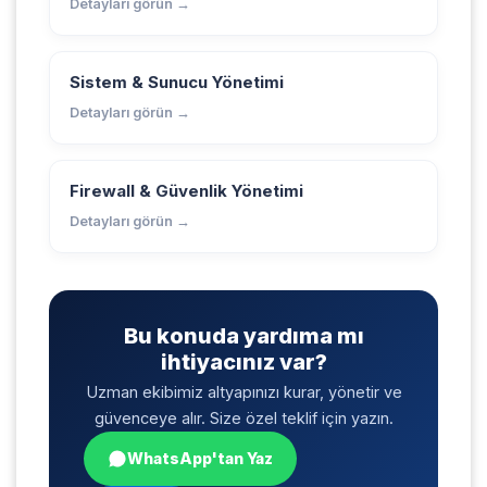
Detayları görün →
Sistem & Sunucu Yönetimi
Detayları görün →
Firewall & Güvenlik Yönetimi
Detayları görün →
Bu konuda yardıma mı
ihtiyacınız var?
Uzman ekibimiz altyapınızı kurar, yönetir ve
güvenceye alır. Size özel teklif için yazın.
WhatsApp'tan Yaz