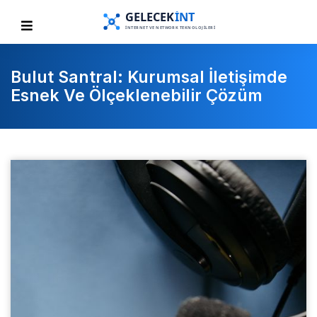
Bulut Santral: Kurumsal İletişimde
Esnek Ve Ölçeklenebilir Çözüm