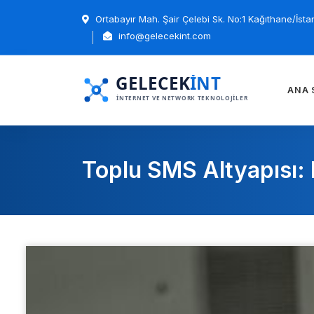
Ortabayır Mah. Şair Çelebi Sk. No:1 Kağıthane/İsta
info@gelecekint.com
ANA 
Toplu SMS Altyapısı: K