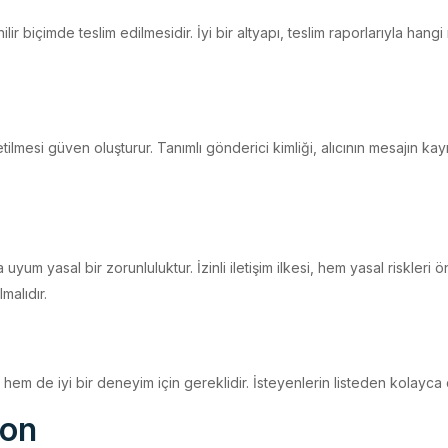
r biçimde teslim edilmesidir. İyi bir altyapı, teslim raporlarıyla hangi m
lmesi güven oluşturur. Tanımlı gönderici kimliği, alıcının mesajın kay
 uyum yasal bir zorunluluktur. İzinli iletişim ilkesi, hem yasal riskleri
malıdır.
um hem de iyi bir deneyim için gereklidir. İsteyenlerin listeden kolayc
yon