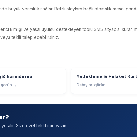
de büyük verimlilik sağlar. Belirli olaylara bağlı otomatik mesaj gönd
rici kimliği ve yasal uyumu destekleyen toplu SMS altyapısı kurar, m
eya teklif talep edebilirsiniz.
g & Barındırma
Yedekleme & Felaket Kur
ı görün →
Detayları görün →
ar?
 alır. Size özel teklif için yazın.