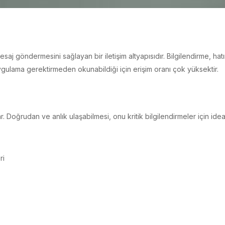
saj göndermesini sağlayan bir iletişim altyapısıdır. Bilgilendirme, ha
ygulama gerektirmeden okunabildiği için erişim oranı çok yüksektir.
Doğrudan ve anlık ulaşabilmesi, onu kritik bilgilendirmeler için ideal 
ri