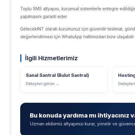
Toplu SMS altyapısı, kurumsal sistemlerle entegre edildiğin
yapılmasını garanti eder.
GelecekINT olarak kurumunuz için güvenilir teslimat, gönde
değerlendirmesi için WhatsApp hattımızdan bize ulaşabilir v
İlgili Hizmetlerimiz
Sanal Santral (Bulut Santral)
Hostin
Detayları görün →
Detaylar
Bu konuda yardıma mı ihtiyacınız v
Uzman ekibimiz altyapınızı kurar, yönetir ve güvenceye