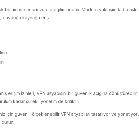
bölümüne erişim verme eğilimindedir. Modern yaklaşımda bu risklidir. 
yaç duyduğu kaynağa erişir.
ırın.
in.
iş erişim izinleri, VPN altyapısını bir güvenlik açığına dönüştürebilir
rulum kadar sürekli yönetim de kritiktir.
iz için güvenli, ölçeklenebilir VPN altyapıları tasarlıyor ve yöneti
ldurun.