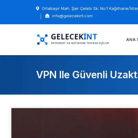
Ortabayır Mah. Şair Çelebi Sk. No:1 Kağıthane/İsta
info@gelecekint.com
ANA 
VPN Ile Güvenli Uzakt