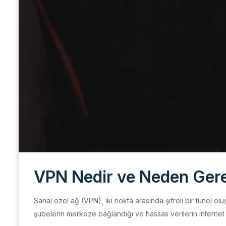
VPN Nedir ve Neden Gere
Sanal özel ağ (VPN), iki nokta arasında şifreli bir tünel oluş
şubelerin merkeze bağlandığı ve hassas verilerin internet 