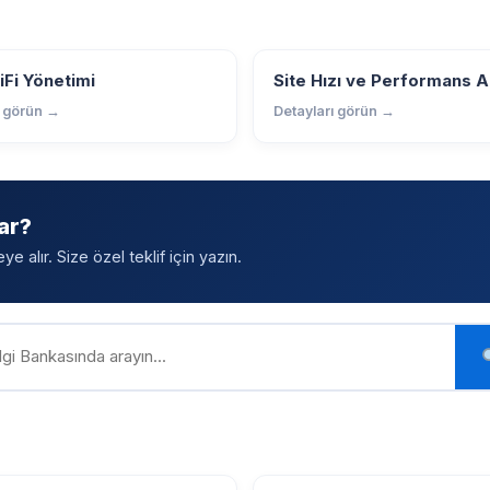
Fi Yönetimi
Site Hızı ve Performans A
ı görün →
Detayları görün →
ar?
 alır. Size özel teklif için yazın.