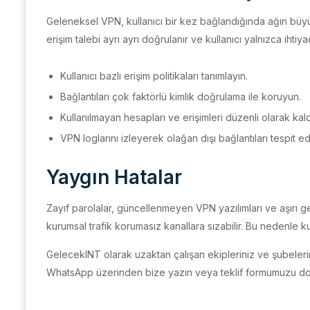
Geleneksel VPN, kullanıcı bir kez bağlandığında ağın büyük 
erişim talebi ayrı ayrı doğrulanır ve kullanıcı yalnızca ihti
Kullanıcı bazlı erişim politikaları tanımlayın.
Bağlantıları çok faktörlü kimlik doğrulama ile koruyun.
Kullanılmayan hesapları ve erişimleri düzenli olarak kald
VPN loglarını izleyerek olağan dışı bağlantıları tespit ed
Yaygın Hatalar
Zayıf parolalar, güncellenmeyen VPN yazılımları ve aşırı gen
kurumsal trafik korumasız kanallara sızabilir. Bu nedenle ku
GelecekINT olarak uzaktan çalışan ekipleriniz ve şubelerin
WhatsApp üzerinden bize yazın veya teklif formumuzu do