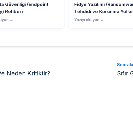
a Güvenliği (Endpoint
Fidye Yazılımı (Ransomwa
y) Rehberi
Tehdidi ve Korunma Yollar
kuyun →
Yazıyı okuyun →
Sonrak
e Neden Kritiktir?
Sıfır