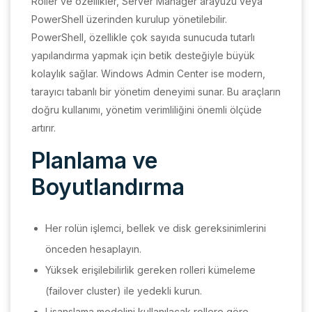
Roller ve özellikler, Server Manager arayüzü veya
PowerShell üzerinden kurulup yönetilebilir.
PowerShell, özellikle çok sayıda sunucuda tutarlı
yapılandırma yapmak için betik desteğiyle büyük
kolaylık sağlar. Windows Admin Center ise modern,
tarayıcı tabanlı bir yönetim deneyimi sunar. Bu araçların
doğru kullanımı, yönetim verimliliğini önemli ölçüde
artırır.
Planlama ve
Boyutlandırma
Her rolün işlemci, bellek ve disk gereksinimlerini
önceden hesaplayın.
Yüksek erişilebilirlik gereken rolleri kümeleme
(failover cluster) ile yedekli kurun.
Lisanslama modelini kullanılacak rollere göre