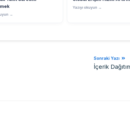
irmek
Yazıyı okuyun →
kuyun →
Sonraki Yazı
İçerik Dağıtı