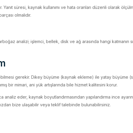
tir. Yanıt süresi, kaynak kullanımı ve hata oranları düzenli olarak ölç
arçası olmalıdır.
 Darboğaz analizi; işlemci, bellek, disk ve ağ arasında hangi katmanın s
ım
ebilmesi gerekir. Dikey büyüme (kaynak ekleme) ile yatay büyüme 
nmış bir mimari, ani yük artışlarında bile hizmet kalitesini korur.
uca analiz eder, kaynak boyutlandırmasından yapılandırma ince ayarın
an bize ulaşabilir veya teklif talebinde bulunabilirsiniz.