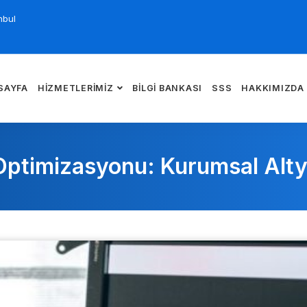
nbul
SAYFA
HIZMETLERIMIZ
BILGI BANKASI
SSS
HAKKIMIZDA
ptimizasyonu: Kurumsal Alty