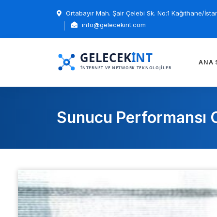
Ortabayır Mah. Şair Çelebi Sk. No:1 Kağıthane/İsta
info@gelecekint.com
ANA 
Sunucu Performansı O