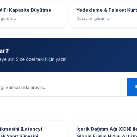
WiFi Kapasite Büyütme
Yedekleme & Felaket Kur
ı görün →
Detayları görün →
ar?
 alır. Size özel teklif için yazın.
ikmesini (Latency)
İçerik Dağıtım Ağı (CDN) il
ak Yanıt Süresini
Global Erişim Hızını Artır