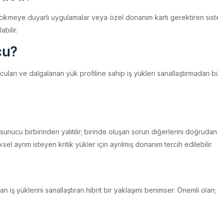
ecikmeye duyarlı uygulamalar veya özel donanım kartı gerektiren siste
bilir.
cu?
cuları ve dalgalanan yük profiline sahip iş yükleri sanallaştırmadan 
 sunucu birbirinden yalıtılır; birinde oluşan sorun diğerlerini doğrud
sel ayrım isteyen kritik yükler için ayrılmış donanım tercih edilebilir.
lan iş yüklerini sanallaştıran hibrit bir yaklaşımı benimser. Önemli ola