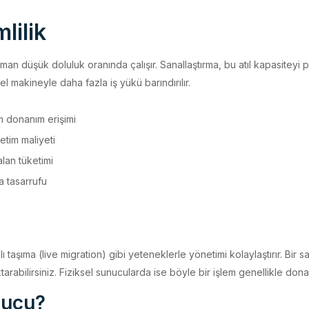
lilik
an düşük doluluk oranında çalışır. Sanallaştırma, bu atıl kapasiteyi 
 makineyle daha fazla iş yükü barındırılır.
am donanım erişimi
etim maliyeti
lan tüketimi
 tasarrufu
taşıma (live migration) gibi yeteneklerle yönetimi kolaylaştırır. Bir s
arabilirsiniz. Fiziksel sunucularda ise böyle bir işlem genellikle dona
nucu?