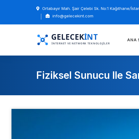
Ortabayır Mah. Şair Çelebi Sk. No:1 Kağıthane/İsta
info@gelecekint.com
ANA 
Fiziksel Sunucu Ile S