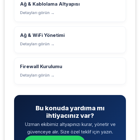
Ağ & Kablolama Altyapısı
Detayları görün →
Ağ & WiFi Yönetimi
Detayları görün →
Firewall Kurulumu
Detayları görün →
Bu konuda yardıma mı
ihtiyacınız var?
Uzman ekibimiz altyapınızı kurar, yönetir ve
güvenceye alır. Size özel teklif için yazın.